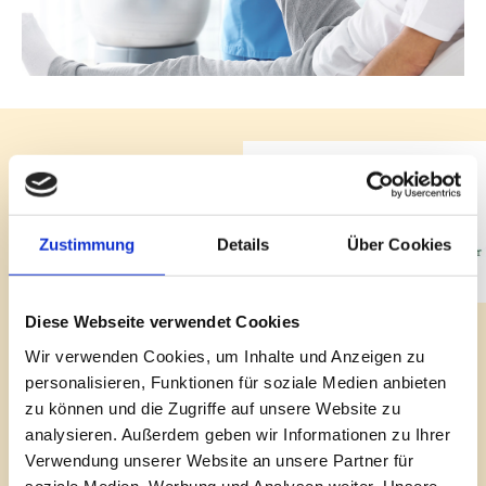
Über la flora
la flora
ist ein
Zustimmung
Details
Über Cookies
Floristikfachgeschäft in
Adelebsen und ein
Schwesterunternehmen von
Diese Webseite verwendet Cookies
uns.
Wir verwenden Cookies, um Inhalte und Anzeigen zu
personalisieren, Funktionen für soziale Medien anbieten
Besuchen Sie uns auf unsere
zu können und die Zugriffe auf unsere Website zu
Homepage und in unserem
analysieren. Außerdem geben wir Informationen zu Ihrer
Laden.
Verwendung unserer Website an unsere Partner für
200m entfernt von unsere
soziale Medien, Werbung und Analysen weiter. Unsere